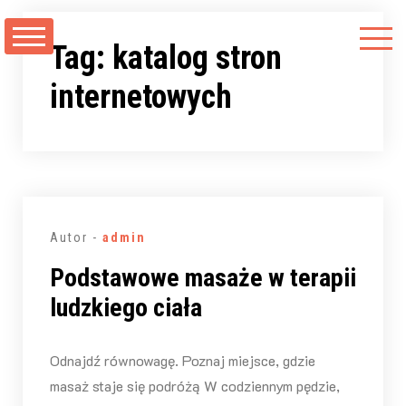
Przejdź
do
Tag:
katalog stron
treści
internetowych
Autor -
admin
Podstawowe masaże w terapii
ludzkiego ciała
Odnajdź równowagę. Poznaj miejsce, gdzie
masaż staje się podróżą W codziennym pędzie,