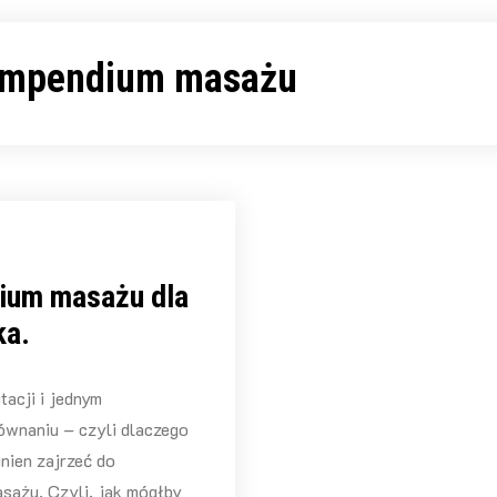
mpendium masażu
um masażu dla
ka.
tacji i jednym
ównaniu – czyli dlaczego
nien zajrzeć do
ażu. Czyli, jak mógłby