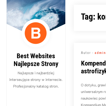
Przejdź
do
Tag:
ko
treści
Autor -
admin
Best Websites
Kompendi
Najlepsze Strony
astrofizy
Najlepsze i najbardziej
interseujące strony w internecie.
O dotyku, grawi
Profesjonalny katalog stron.
uniwersalnym r
naukowiec powi
Kompendium Mas