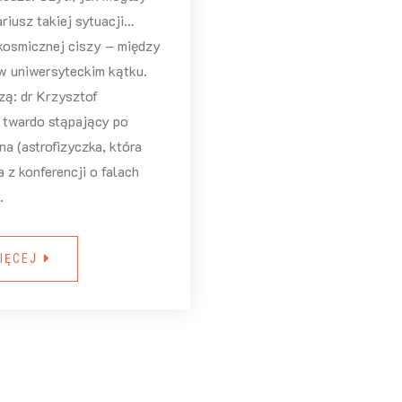
riusz takiej sytuacji…
kosmicznej ciszy – między
 uniwersyteckim kątku.
zą: dr Krzysztof
, twardo stąpający po
ena (astrofizyczka, która
 z konferencji o falach
.
IĘCEJ