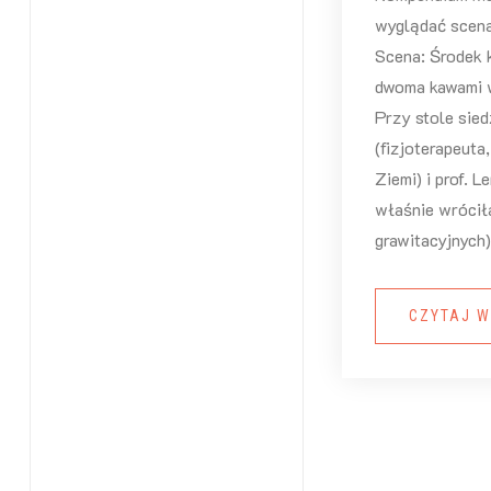
wyglądać scena
Scena: Środek 
dwoma kawami w
Przy stole sied
(fizjoterapeuta
Ziemi) i prof. L
właśnie wróciła
grawitacyjnych)
CZYTAJ W