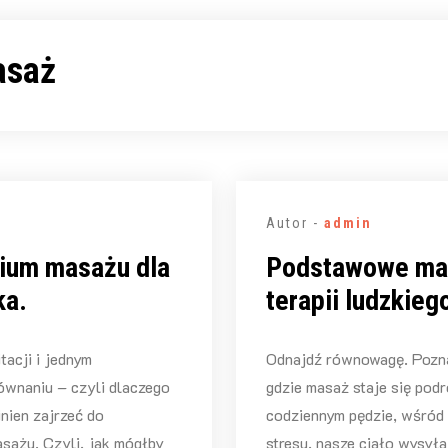
asaż
Autor -
admin
um masażu dla
Podstawowe ma
ka.
terapii ludzkieg
tacji i jednym
Odnajdź równowagę. Pozna
ównaniu – czyli dlaczego
gdzie masaż staje się pod
nien zajrzeć do
codziennym pędzie, wśród
ażu. Czyli, jak mógłby
stresu, nasze ciało wysył