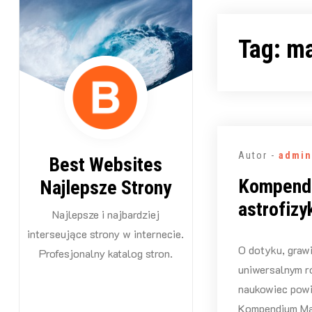
Przejdź
do
Tag:
m
treści
Autor -
admin
Best Websites
Kompendi
Najlepsze Strony
astrofizy
Najlepsze i najbardziej
interseujące strony w internecie.
O dotyku, grawi
Profesjonalny katalog stron.
uniwersalnym r
naukowiec powi
Kompendium Mas