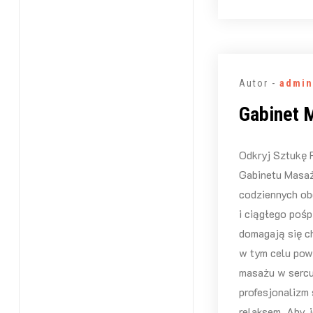
Autor -
admin
Gabinet 
Odkryj Sztukę 
Gabinetu Masaż
codziennych ob
i ciągłego pośp
domagają się c
w tym celu pow
masażu w sercu 
profesjonalizm 
relaksem. Aby j