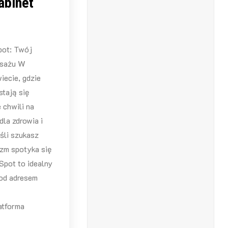
abinet
pot: Twój
asażu W
iecie, gdzie
stają się
 chwili na
dla zdrowia i
śli szukasz
izm spotyka się
Spot to idealny
pod adresem
atforma