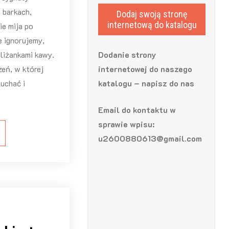
a barkach,
Dodaj swoją stronę
internetową do katalogu
ie mija po
e ignorujemy,
iliżankami kawy.
Dodanie strony
zeń, w której
internetowej do naszego
uchać i
katalogu – napisz do nas
Email do kontaktu w
sprawie wpisu:
u2600880613@gmail.com