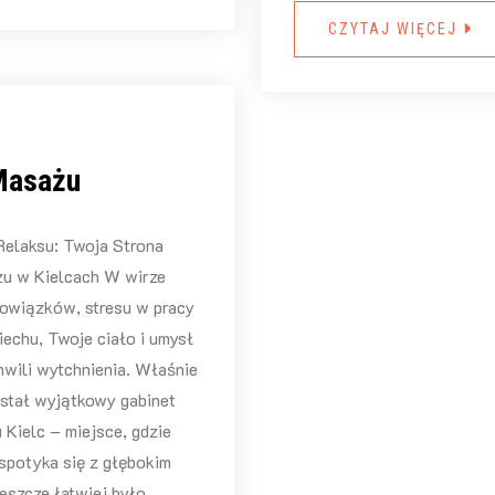
CZYTAJ WIĘCEJ
Masażu
Relaksu: Twoja Strona
u w Kielcach W wirze
owiązków, stresu w pracy
iechu, Twoje ciało i umysł
hwili wytchnienia. Właśnie
stał wyjątkowy gabinet
Kielc – miejsce, gdzie
spotyka się z głębokim
eszcze łatwiej było