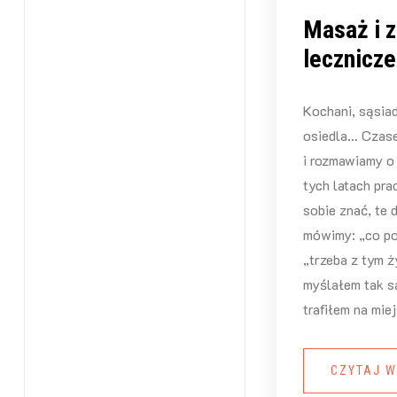
Masaż i z
lecznicze
Kochani, sąsiad
osiedla… Czase
i rozmawiamy o 
tych latach pra
sobie znać, te 
mówimy: „co por
„trzeba z tym ż
myślałem tak s
trafiłem na mie
CZYTAJ W