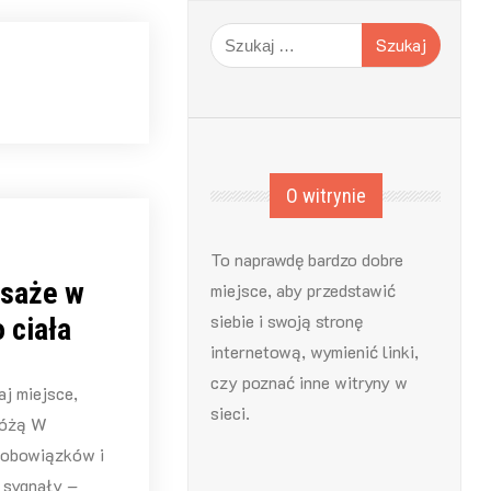
Szukaj:
O witrynie
To naprawdę bardzo dobre
saże w
miejsce, aby przedstawić
siebie i swoją stronę
o ciała
internetową, wymienić linki,
czy poznać inne witryny w
j miejsce,
sieci.
różą W
 obowiązków i
a sygnały –