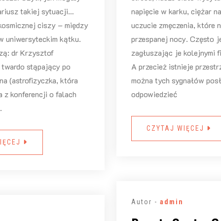
riusz takiej sytuacji…
napięcie w karku, ciężar n
kosmicznej ciszy – między
uczucie zmęczenia, które n
 uniwersyteckim kątku.
przespanej nocy. Często j
zą: dr Krzysztof
zagłuszając je kolejnymi f
, twardo stąpający po
A przecież istnieje przestr
ena (astrofizyczka, która
można tych sygnałów posł
 z konferencji o falach
odpowiedzieć
.
CZYTAJ WIĘCEJ
IĘCEJ
Autor -
admin