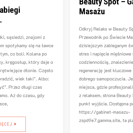
Beauty Spot – G
abiegi
Masażu
.
Odkryj Relaks w Beauty S
ki, sąsiedzi, znajomi z
Przewodnik po Świecie M
m spotykamy się na ławce
dzisiejszym zabieganym św
tym, co boli. Kolana po
stres i napięcie mięśniowe 
cy, kręgosłup, który daje o
codziennością, znalezienie
drętwiejące dłonie. Często
regenerację jest kluczowe 
adzić, wiek taki”. Albo:
dobrego samopoczucia. Je
yć”. Przez długi czas
miejsca, gdzie profesjonal
amo. Aż do czasu, gdy
z relaksem, strona Beauty 
jsce,
punkt wyjścia. Dostępna 
https://gabinet-masazu-
zspd9e7.gamma.site, ta pl
IĘCEJ