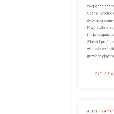
wyglądać scena
Scena: Środek 
dwoma kawami w
Przy stole sied
(fizjoterapeuta
Ziemi) i prof. L
właśnie wróciła
grawitacyjnych)
CZYTAJ W
Autor -
admin