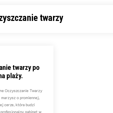
zyszczanie twarzy
anie twarzy po
na plaży.
zne Oczyszczanie Twarzy
 marzysz o promiennej,
ej cerze, która budzi
profesjonalny gabinet w