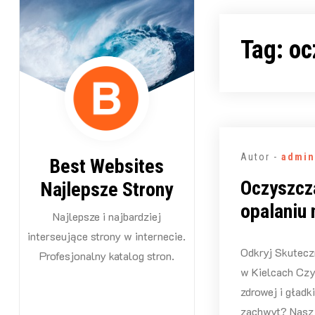
Przejdź
do
Tag:
oc
treści
Autor -
admin
Best Websites
Oczyszcz
Najlepsze Strony
opalaniu 
Najlepsze i najbardziej
interseujące strony w internecie.
Odkryj Skutec
Profesjonalny katalog stron.
w Kielcach Czy
zdrowej i gładki
zachwyt? Nasz 