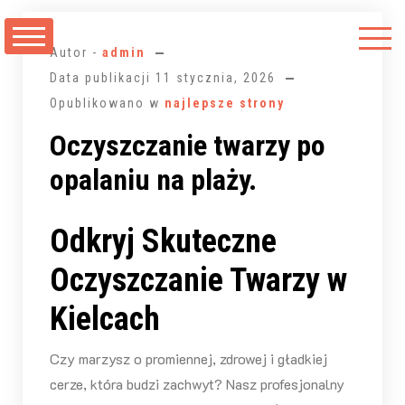
Przejdź
do
Autor -
admin
treści
Data publikacji
11 stycznia, 2026
Opublikowano w
najlepsze strony
Oczyszczanie twarzy po
opalaniu na plaży.
Odkryj Skuteczne
Oczyszczanie Twarzy w
Kielcach
Czy marzysz o promiennej, zdrowej i gładkiej
cerze, która budzi zachwyt? Nasz profesjonalny