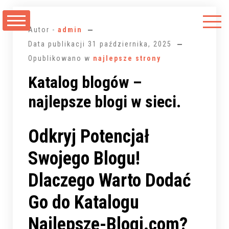
Przejdź
do
Autor -
admin
treści
Data publikacji
31 października, 2025
Opublikowano w
najlepsze strony
Katalog blogów –
najlepsze blogi w sieci.
Odkryj Potencjał
Swojego Blogu!
Dlaczego Warto Dodać
Go do Katalogu
Najlepsze-Blogi.com?