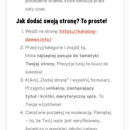
posadzenie drzewa, które owocuje przez
cały czas.
Jak dodać swoją stronę? To proste!
Wejdź na stronę:
https://katalog-
domen.info/
Przejrzyj kategorie i znajdź tą,
która
najlepiej pasuje do tematyki
Twojej strony
. Precyzja tutaj to klucz do
sukcesu!
Kliknij „Dodaj stronę” i wypełnij formularz.
Przygotuj
unikalny, zachęcający
tytuł
i
krótki, merytoryczny opis
. To
Twoja wizytówka!
Cierpliwie poczekaj na moderację. Pamiętaj
– to, że Twój wpis jest weryfikowany,
świadczy o wysokiej jakości całego