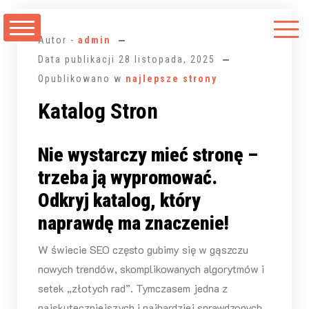
Przejdź
do
Autor -
admin
treści
Data publikacji
28 listopada, 2025
Opublikowano w
najlepsze strony
Katalog Stron
Nie wystarczy mieć stronę –
trzeba ją wypromować.
Odkryj katalog, który
naprawdę ma znaczenie!
W świecie SEO często gubimy się w gąszczu
nowych trendów, skomplikowanych algorytmów i
setek „złotych rad”. Tymczasem jedna z
najskuteczniejszych i najbardziej sprawdzonych